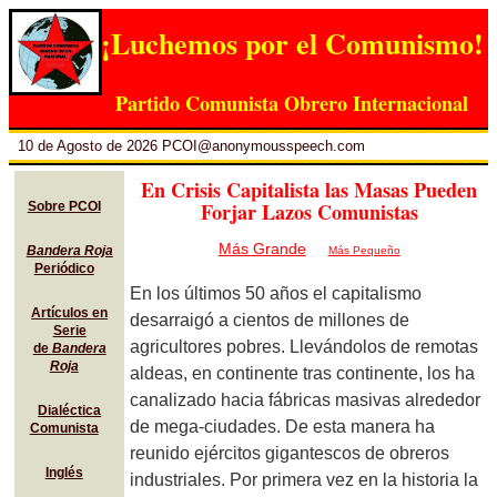
¡Luchemos por el Comunismo!
Partido Comunista Obrero Internacional
10 de Agosto de 2026 PCOI@anonymousspeech.com
En Crisis Capitalista las Masas Pueden
Forjar Lazos Comunistas
Sobre PCOI
Más Grande
Bandera Roja
Más Pequeño
Periódico
En los últimos 50 años el capitalismo
Artículos en
desarraigó a cientos de millones de
Serie
agricultores pobres. Llevándolos de remotas
de
Bandera
Roja
aldeas, en continente tras continente, los ha
canalizado hacia fábricas masivas alrededor
Dialéctica
de mega-ciudades. De esta manera ha
Comunista
reunido ejércitos gigantescos de obreros
Inglés
industriales. Por primera vez en la historia la