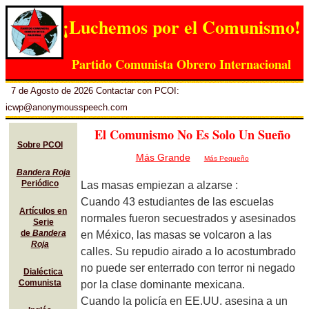
¡Luchemos por el Comunismo!
Partido Comunista Obrero Internacional
7 de Agosto de 2026 Contactar con PCOI:
icwp@anonymousspeech.com
El Comunismo No Es Solo Un Sueño
Sobre PCOI
Más Grande
Más Pequeño
Bandera Roja
Periódico
Las masas empiezan a alzarse :
Cuando 43 estudiantes de las escuelas
Artículos en
normales fueron secuestrados y asesinados
Serie
de
Bandera
en México, las masas se volcaron a las
Roja
calles. Su repudio airado a lo acostumbrado
no puede ser enterrado con terror ni negado
Dialéctica
Comunista
por la clase dominante mexicana.
Cuando la policía en EE.UU. asesina a un