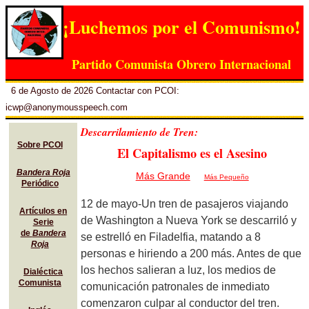
¡Luchemos por el Comunismo!
Partido Comunista Obrero Internacional
6 de Agosto de 2026 Contactar con PCOI:
icwp@anonymousspeech.com
Descarrilamiento de Tren:
Sobre PCOI
El Capitalismo es el Asesino
Bandera Roja
Más Grande
Más Pequeño
Periódico
12 de mayo-Un tren de pasajeros viajando
Artículos en
de Washington a Nueva York se descarriló y
Serie
de
Bandera
se estrelló en Filadelfia, matando a 8
Roja
personas e hiriendo a 200 más. Antes de que
los hechos salieran a luz, los medios de
Dialéctica
Comunista
comunicación patronales de inmediato
comenzaron culpar al conductor del tren.