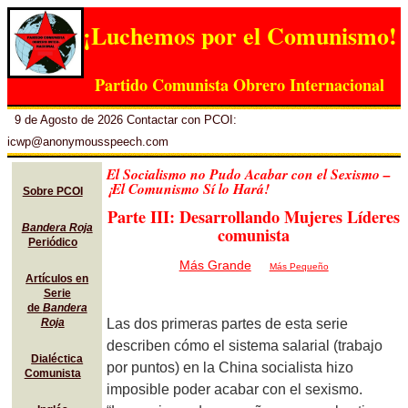
¡Luchemos por el Comunismo!
Partido Comunista Obrero Internacional
9 de Agosto de 2026 Contactar con PCOI:
icwp@anonymousspeech.com
El Socialismo no Pudo Acabar con el Sexismo –
¡El Comunismo Sí lo Hará!
Sobre PCOI
Parte III: Desarrollando Mujeres Líderes
Bandera Roja
comunista
Periódico
Más Grande
Más Pequeño
Artículos en
Serie
de
Bandera
Las dos primeras partes de esta serie
Roja
describen cómo el sistema salarial (trabajo
Dialéctica
por puntos) en la China socialista hizo
Comunista
imposible poder acabar con el sexismo.