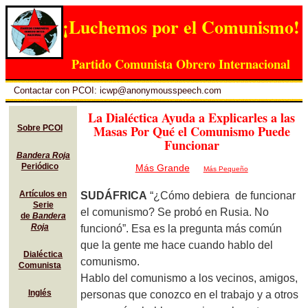
¡Luchemos por el Comunismo!
Partido Comunista Obrero Internacional
Contactar con PCOI: icwp@anonymousspeech.com
La Dialéctica Ayuda a Explicarles a las
Masas Por Qué el Comunismo Puede
Sobre PCOI
Funcionar
Bandera Roja
Periódico
Más Grande
Más Pequeño
Artículos en
SUDÁFRICA
“¿Cómo debiera de funcionar
Serie
el comunismo? Se probó en Rusia. No
de
Bandera
Roja
funcionó”. Esa es la pregunta más común
que la gente me hace cuando hablo del
Dialéctica
comunismo.
Comunista
Hablo del comunismo a los vecinos, amigos,
Inglés
personas que conozco en el trabajo y a otros