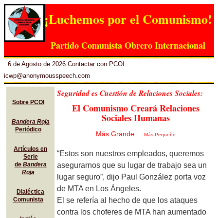
¡Luchemos por el Comunismo!
Partido Comunista Obrero Internacional
6 de Agosto de 2026 Contactar con PCOI:
icwp@anonymousspeech.com
Seguridad es Cuestión de Relaciones Sociales:
Sobre PCOI
El Comunismo Creará Relaciones
Sociales Humanas
Bandera Roja
Periódico
Más Grande
Más Pequeño
Artículos en
“Estos son nuestros empleados, queremos
Serie
asegurarnos que su lugar de trabajo sea un
de
Bandera
Roja
lugar seguro”, dijo Paul González porta voz
de MTA en Los Ángeles.
Dialéctica
El se refería al hecho de que los ataques
Comunista
contra los choferes de MTA han aumentado