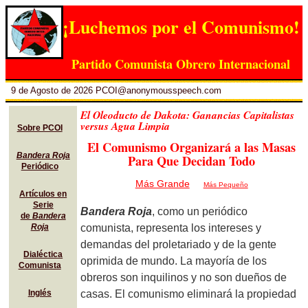
¡Luchemos por el Comunismo!
Partido Comunista Obrero Internacional
9 de Agosto de 2026 PCOI@anonymousspeech.com
El Oleoducto de Dakota: Ganancias Capitalistas
versus Agua Limpia
Sobre PCOI
El Comunismo Organizará a las Masas
Bandera Roja
Para Que Decidan Todo
Periódico
Más Grande
Más Pequeño
Artículos en
Serie
Bandera Roja
, como un periódico
de
Bandera
comunista, representa los intereses y
Roja
demandas del proletariado y de la gente
Dialéctica
oprimida de mundo. La mayoría de los
Comunista
obreros son inquilinos y no son dueños de
casas. El comunismo eliminará la propiedad
Inglés