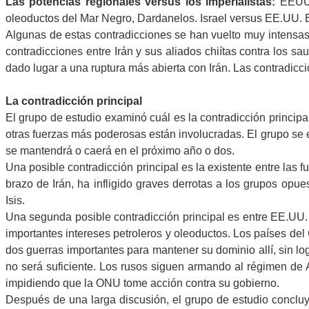
Las potencias regionales versus los imperialistas:
EEUU-A
oleoductos del Mar Negro, Dardanelos. Israel versus EE.UU. E
Algunas de estas contradicciones se han vuelto muy intensas. 
contradicciones entre Irán y sus aliados chiítas contra los sa
dado lugar a una ruptura más abierta con Irán. Las contradic
La contradicción principal
El grupo de estudio examinó cuál es la contradicción principal
otras fuerzas más poderosas están involucradas. El grupo se 
se mantendrá o caerá en el próximo año o dos.
Una posible contradicción principal es la existente entre las f
brazo de Irán, ha infligido graves derrotas a los grupos opu
Isis.
Una segunda posible contradicción principal es entre EE.UU. y
importantes intereses petroleros y oleoductos. Los países del
dos guerras importantes para mantener su dominio allí, sin l
no será suficiente. Los rusos siguen armando al régimen de
impidiendo que la ONU tome acción contra su gobierno.
Después de una larga discusión, el grupo de estudio conclu