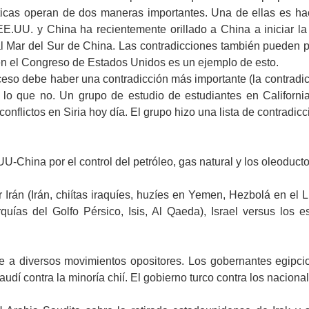
cticas operan de dos maneras importantes. Una de ellas es ha
EE.UU. y China ha recientemente orillado a China a iniciar l
 Mar del Sur de China. Las contradicciones también pueden pr
 en el Congreso de Estados Unidos es un ejemplo de esto.
eso debe haber una contradicción más importante (la contradicc
 lo que no. Un grupo de estudio de estudiantes en California
conflictos en Siria hoy día. El grupo hizo una lista de contradicc
China por el control del petróleo, gas natural y los oleoduct
r Irán (Irán, chiítas iraquíes, huzíes en Yemen, Hezbolá en el L
quías del Golfo Pérsico, Isis, Al Qaeda), Israel versus los 
nte a diversos movimientos opositores. Los gobernantes egipc
udí contra la minoría chií. El gobierno turco contra los nacional