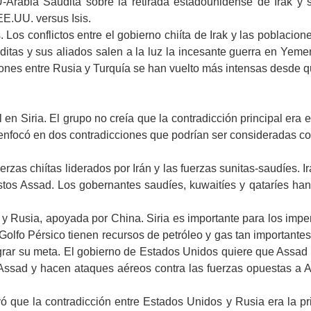
rabia Saudita sobre la retirada estadounidense de Irak y su
E.UU. versus Isis.
Los conflictos entre el gobierno chiíta de Irak y las poblacio
uditas y sus aliados salen a la luz la incesante guerra en Yemen
ciones entre Rusia y Turquía se han vuelto más intensas desde 
 en Siria. El grupo no creía que la contradicción principal era
enfocó en dos contradicciones que podrían ser consideradas com
uerzas chiítas liderados por Irán y las fuerzas sunitas-saudíes. 
estos Assad. Los gobernantes saudíes, kuwaitíes y qataríes ha
 Rusia, apoyada por China. Siria es importante para los imperi
 Golfo Pérsico tienen recursos de petróleo y gas tan importante
ograr su meta. El gobierno de Estados Unidos quiere que Assad s
 Assad y hacen ataques aéreos contra las fuerzas opuestas a A
yó que la contradicción entre Estados Unidos y Rusia era la p