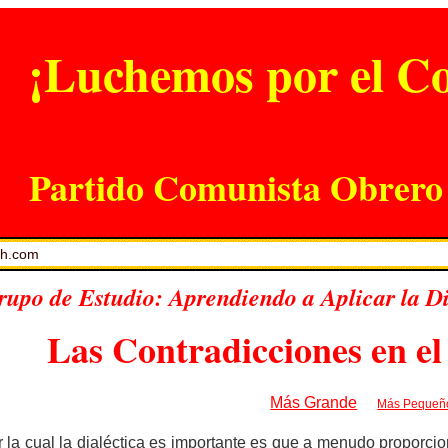
¡Luchemos por el 
Partido Comunista Obrero 
ch.com
rupo de Estudio: Aprendiendo a Aplicar la Di
Las Contradicciones en e
Más Grande
Más Pequeñ
 la cual la dialéctica es importante es que a menudo proporci