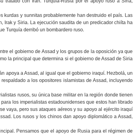
 tratado con Irán. Turquía-Rusia por el apoyo ruso a Siria,
nes kurdas y sunnitas probablemente han destruido el país. Las
, Irak y Siria. La ejecución saudita de un predicador chiíta ha
que Turquía derribó un bombardero ruso.
 entre el gobierno de Assad y los grupos de la oposición ya que
o la principal que determina si el gobierno de Assad de Siria
Irán apoya a Assad, al igual que el gobierno iraquí. Hezbolá, un
n respaldado a los opositores islamistas de Assad, incluyendo
alistas rusos, su única base militar en la región donde tienen
s para los imperialistas estadounidenses que estos han librado
e vaya, pero sus ataques aéreos y su apoyo al ejército iraquí
ssad. Los rusos y los chinos dan apoyo diplomático a Assad,
rincipal. Pensamos que el apoyo de Rusia para el régimen de