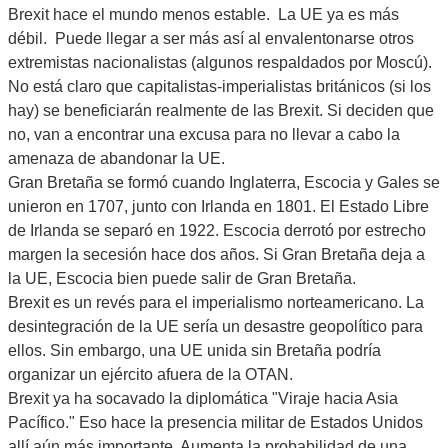
Brexit hace el mundo menos estable. La UE ya es más
débil. Puede llegar a ser más así al envalentonarse otros
extremistas nacionalistas (algunos respaldados por Moscú).
No está claro que capitalistas-imperialistas británicos (si los
hay) se beneficiarán realmente de las Brexit. Si deciden que
no, van a encontrar una excusa para no llevar a cabo la
amenaza de abandonar la UE.
Gran Bretaña se formó cuando Inglaterra, Escocia y Gales se
unieron en 1707, junto con Irlanda en 1801. El Estado Libre
de Irlanda se separó en 1922. Escocia derrotó por estrecho
margen la secesión hace dos años. Si Gran Bretaña deja a
la UE, Escocia bien puede salir de Gran Bretaña.
Brexit es un revés para el imperialismo norteamericano. La
desintegración de la UE sería un desastre geopolítico para
ellos. Sin embargo, una UE unida sin Bretaña podría
organizar un ejército afuera de la OTAN.
Brexit ya ha socavado la diplomática "Viraje hacia Asia
Pacífico." Eso hace la presencia militar de Estados Unidos
allí aún más importante. Aumenta la probabilidad de una