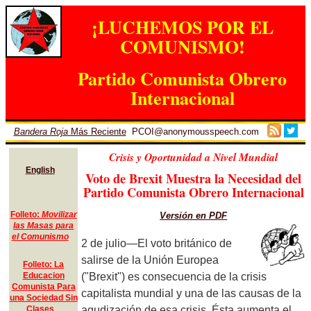
¡LUCHEMOS POR EL
COMUNISMO!
Partido Comunista Obrero
Internacional
Bandera Roja
Más Reciente
PCOI@anonymousspeech.com
Crisis y Oportunidad a Nivel Mundial
English
Voto de Brexit Muestra la Necesidad del
Partido Comunista Obrero Internacional
Folleto:
Movilizar
Versión en PDF
las Masas para
el Comunismo
2 de julio—El voto británico de
salirse de la Unión Europea
Folleto: La
("Brexit") es consecuencia de la crisis
Educacion
Comunista Para
capitalista mundial y una de las causas de la
una Sociedad Sin
agudización de esa crisis. Ésta aumenta el
Clases