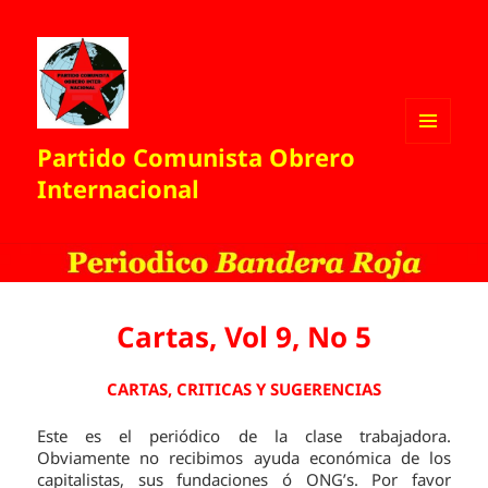
Partido Comunista Obrero
MENÚ
Y
Internacional
WIDGETS
Cartas, Vol 9, No 5
CARTAS, CRITICAS Y SUGERENCIAS
Este es el periódico de la clase trabajadora.
Obviamente no recibimos ayuda económica de los
capitalistas, sus fundaciones ó ONG’s. Por favor