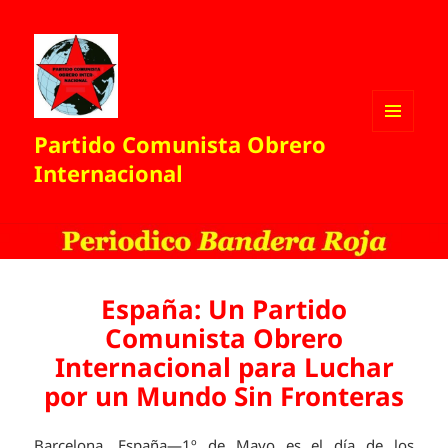
Partido Comunista Obrero
MENÚ
Y
Internacional
WIDGETS
España: Un Partido
Comunista Obrero
Internacional para Luchar
por un Mundo Sin Fronteras
Barcelona, España—1º de Mayo es el día de los