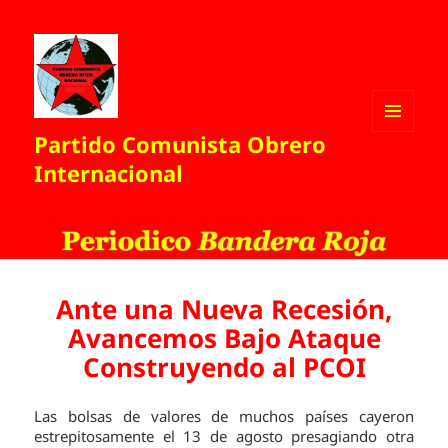
Partido Comunista Obrero
MENÚ
Y
Internacional
WIDGETS
Ante una Nueva Recesión,
Avancemos Bajo Ataque
Construyendo al PCOI
Las bolsas de valores de muchos países cayeron
estrepitosamente el 13 de agosto presagiando otra