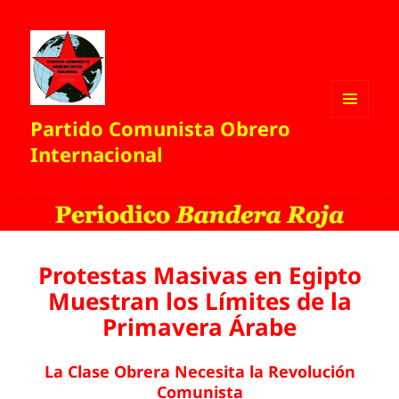
Partido Comunista Obrero
MENÚ
Y
Internacional
WIDGETS
Protestas Masivas en Egipto
Muestran los Límites de la
Primavera Árabe
La Clase Obrera Necesita la Revolución
Comunista