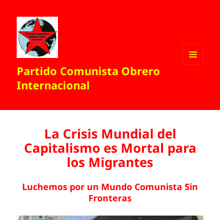
Partido Comunista Obrero
MENÚ
Y
Internacional
WIDGETS
La Crisis Mundial del
Capitalismo es Mortal para
los Migrantes
Luchemos por un Mundo Comunista Sin
Fronteras