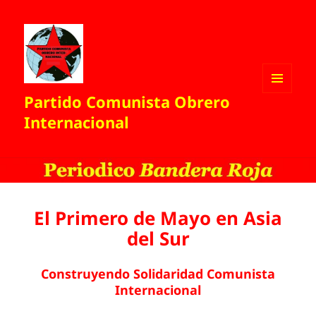
Partido Comunista Obrero
MENÚ
Y
Internacional
WIDGETS
El Primero de Mayo en Asia
del Sur
Construyendo Solidaridad Comunista
Internacional