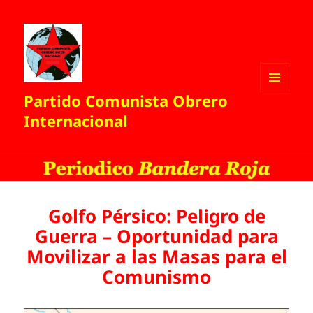
Partido Comunista Obrero
MENÚ
Y
Internacional
WIDGETS
Golfo Pérsico: Peligro de
Guerra – Oportunidad para
Movilizar a las Masas para el
Comunismo