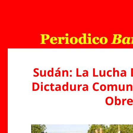
Sudán: La Lucha 
Dictadura Comuni
Obre