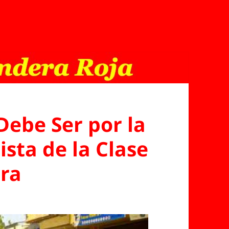
Debe Ser por la
sta de la Clase
ra