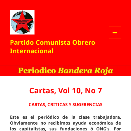
Partido Comunista Obrero
MENÚ
Y
Internacional
WIDGETS
Cartas, Vol 10, No 7
CARTAS, CRITICAS Y SUGERENCIAS
Este es el periódico de la clase trabajadora.
Obviamente no recibimos ayuda económica de
los capitalistas, sus fundaciones ó ONG’s. Por