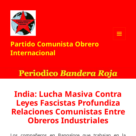
Partido Comunista Obrero
MENÚ
Y
Internacional
WIDGETS
India: Lucha Masiva Contra
Leyes Fascistas Profundiza
Relaciones Comunistas Entre
Obreros Industriales
Los compañeros en Bangalore que trabajan en la