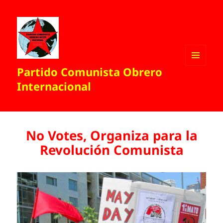
Partido Comunista Obrero
MENÚ
Y
Internacional
WIDGETS
No Votes, Organiza para la
Revolución Comunista