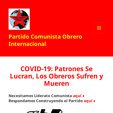
Partido Comunista Obrero
MENÚ
Y
Internacional
WIDGETS
COVID-19: Patrones Se
Lucran, Los Obreros Sufren y
Mueren
Necesitamos Liderato Comunista
aquí ♦
Respondamos Construyendo el Partido
aquí ♦