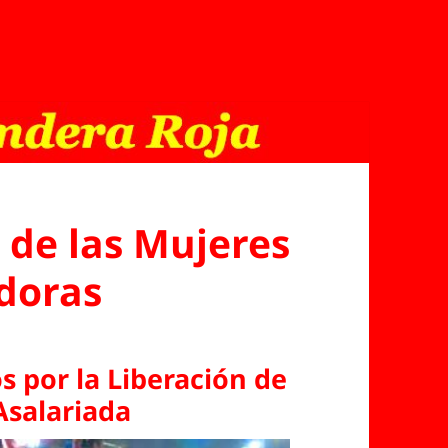
 de las Mujeres
doras
 por la Liberación de
Asalariada