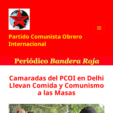
Partido Comunista Obrero
MENÚ
Y
Internacional
WIDGETS
Camaradas del PCOI en Delhi
Llevan Comida y Comunismo
a las Masas