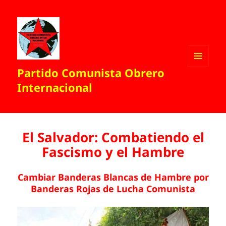
Partido Comunista Obrero
MENÚ
Y
Internacional
WIDGETS
El Salvador: Combatiendo el
Fascismo y el Hambre
Cambiar Banderas Blancas de Hambre por
Banderas Rojas de Lucha Comunista