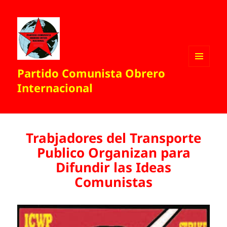
Partido Comunista Obrero
MENÚ
Y
Internacional
WIDGETS
Trabjadores del Transporte
Publico Organizan para
Difundir las Ideas
Comunistas