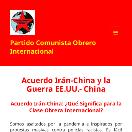
Partido Comunista Obrero
MENÚ
Y
Internacional
WIDGETS
Acuerdo Irán-China y la
Guerra EE.UU.- China
Acuerdo Irán-China: ¿Qué Significa para la
Clase Obrera Internacional?
Somos asaltados por la pandemia e inspirados por
protestas masivas contra policías racistas. Es fácil