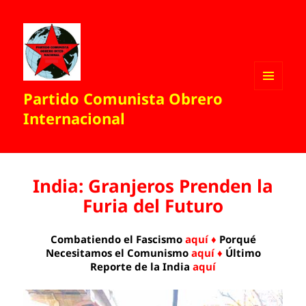
Partido Comunista Obrero
MENÚ
Y
Internacional
WIDGETS
India: Granjeros Prenden la
Furia del Futuro
Combatiendo el Fascismo
aquí ♦
Porqué
Necesitamos el Comunismo
aquí ♦
Último
Reporte de la India
aquí