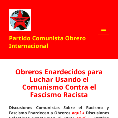
Partido Comunista Obrero
MENÚ
Y
Internacional
WIDGETS
Obreros Enardecidos para
Luchar Usando el
Comunismo Contra el
Fascismo Racista
Discusiones Comunistas Sobre el Racismo y
Fascismo Enardecen a Obreros
aquí ♦
Discusiones