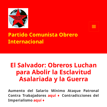
Partido Comunista Obrero
MENÚ
Y
Internacional
WIDGETS
El Salvador: Obreros Luchan
para Abolir la Esclavitud
Asalariada y la Guerra
Aumento del Salario Mínimo Ataque Patronal
Contra Trabajadores
aquí ♦
Contradicciones del
Imperialismo
aquí ♦