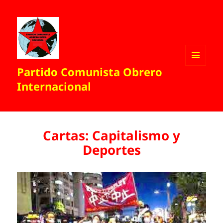
Partido Comunista Obrero
MENÚ
Y
Internacional
WIDGETS
Cartas: Capitalismo y
Deportes