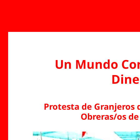
Un Mundo Com
Dine
Protesta de Granjeros d
Obreras/os de