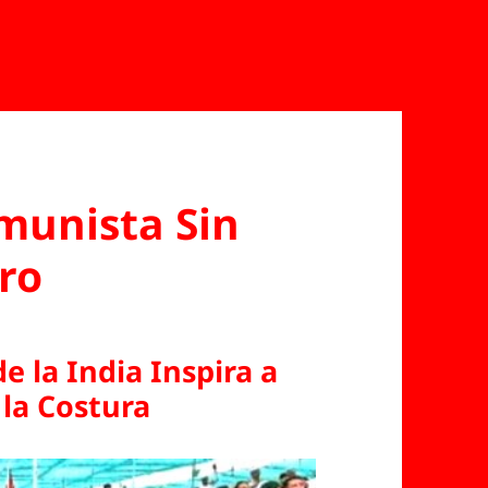
unista Sin
ro
e la India Inspira a
 la Costura