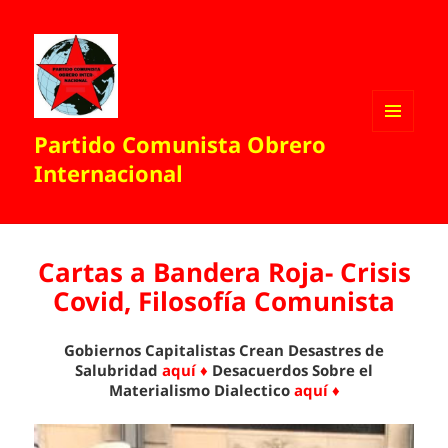
Partido Comunista Obrero
MENÚ
Y
Internacional
WIDGETS
Cartas a Bandera Roja- Crisis
Covid, Filosofía Comunista
Gobiernos Capitalistas Crean Desastres de
Salubridad
aquí ♦
Desacuerdos Sobre el
Materialismo Dialectico
aquí ♦