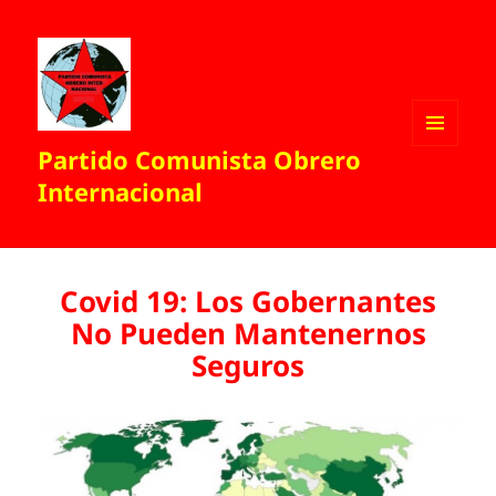
Partido Comunista Obrero
MENÚ
Y
Internacional
WIDGETS
Covid 19: Los Gobernantes
No Pueden Mantenernos
Seguros