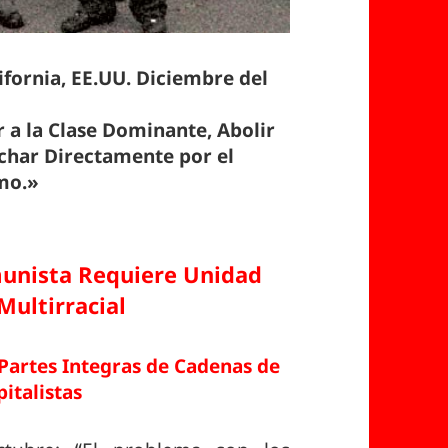
ifornia, EE.UU. Diciembre del
r a la Clase Dominante, Abolir
uchar Directamente por el
mo.»
munista Requiere Unidad
Multirracial
 Partes Integras de Cadenas de
italistas