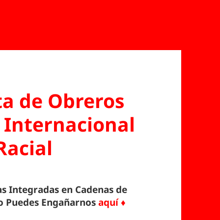
a de Obreros
 Internacional
Racial
tas Integradas en Cadenas de
o Puedes Engañarnos
aquí ♦