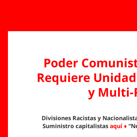
Poder Comunist
Requiere Unidad
y Multi-
Divisiones Racistas y Nacionalis
Suministro capitalistas
aquí ♦
“N