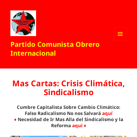
Partido Comunista Obrero
MENÚ
Y
Internacional
WIDGETS
Mas Cartas: Crisis Climática,
Sindicalismo
Cumbre Capitalista Sobre Cambio Climático:
Falso Radicalismo No nos Salvará
aquí
♦
Necesidad de Ir Mas Alla del Sindicalismo y la
Reforma
aquí ♦