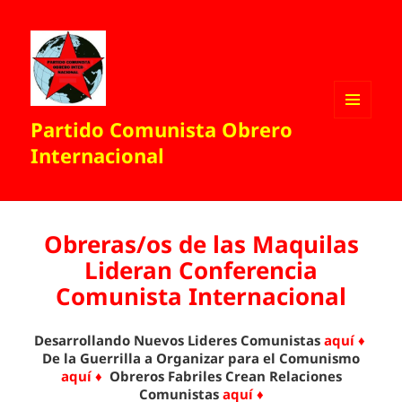
Partido Comunista Obrero
MENÚ
Y
Internacional
WIDGETS
Obreras/os de las Maquilas
Lideran Conferencia
Comunista Internacional
Desarrollando Nuevos Lideres Comunistas
aquí ♦
De la Guerrilla a Organizar para el Comunismo
aquí ♦
Obreros Fabriles Crean Relaciones
Comunistas
aquí ♦