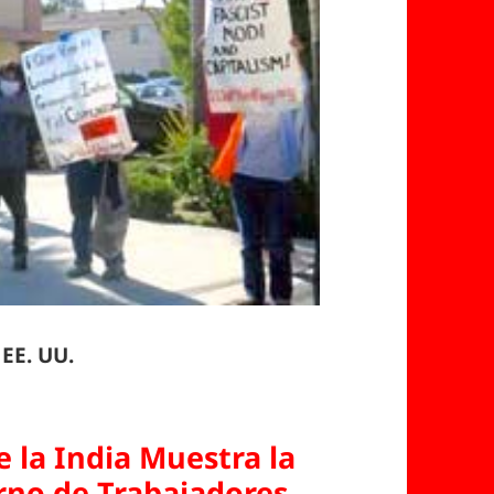
 EE. UU.
e la India Muestra la
rno de Trabajadores