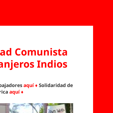
idad Comunista
anjeros Indios
abajadores
aquí ♦
Solidaridad de
rica
aquí ♦