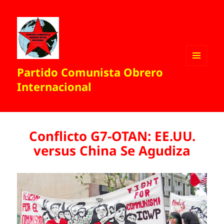
Partido Comunista Obrero
MENÚ
Y
Internacional
WIDGETS
Conflicto G7-OTAN: EE.UU.
versus China Se Agudiza