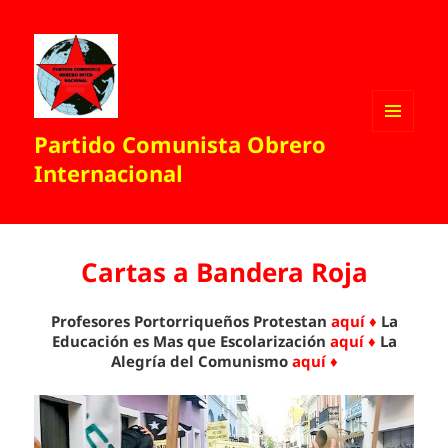
Partido Comunista Obrero
MENÚ
Y
Internacional
WIDGETS
Cartas a Bandera Roja
Profesores Portorriqueños Protestan
aquí ♦
La
Educación es Mas que Escolarización
aquí ♦
La
Alegría del Comunismo
aquí ♦