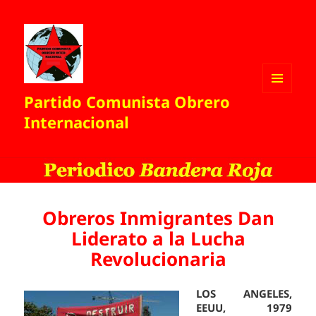
Partido Comunista Obrero
MENÚ
Y
Internacional
WIDGETS
Obreros Inmigrantes Dan
Liderato a la Lucha
Revolucionaria
LOS ANGELES,
EEUU, 1979