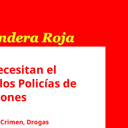
cesitan el
os Policías de
rones
, Crimen, Drogas