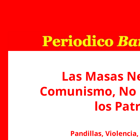
Las Masas Ne
Comunismo, No l
los Pat
Pandillas, Violencia