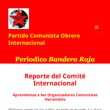
Partido Comunista Obrero
MENÚ
Y
Internacional
WIDGETS
Reporte del Comité
Internacional
Aprendemos a Ser Organizadores Comunistas
Haciendolo
Millones están en las calles en todo el mundo. La clase