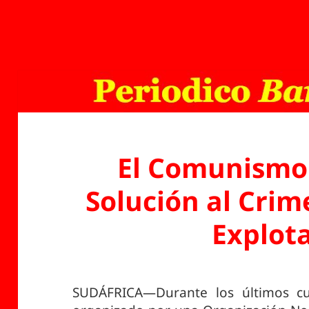
El Comunismo 
Solución al Crim
Explot
SUDÁFRICA—Durante los últimos cua