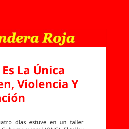
Es La Única
en, Violencia Y
ación
tro días estuve en un taller