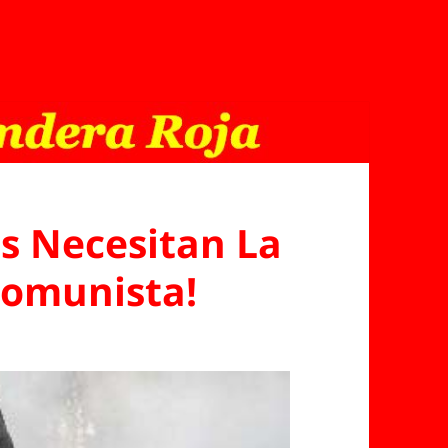
es Necesitan La
Comunista!