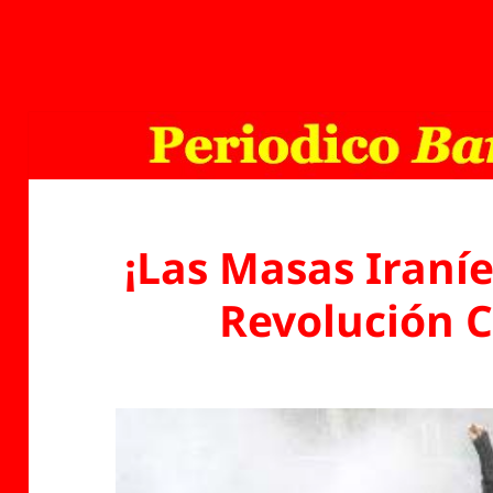
¡Las Masas Iraní
Revolución 