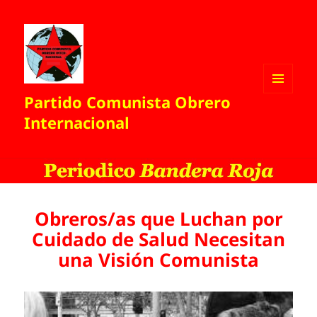
Partido Comunista Obrero
MENÚ
Y
Internacional
WIDGETS
Obreros/as que Luchan por
Cuidado de Salud Necesitan
una Visión Comunista