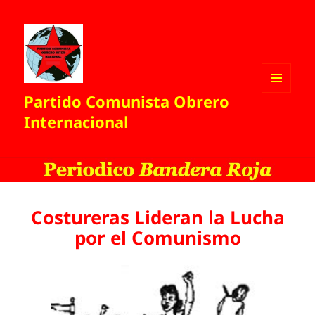
Partido Comunista Obrero
MENÚ
Y
Internacional
WIDGETS
Costureras Lideran la Lucha
por el Comunismo