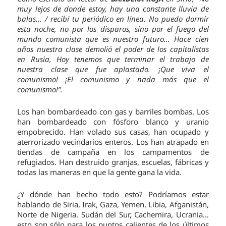
muy lejos de donde estoy, hay una constante lluvia de
balas… / recibí tu periódico en línea. No puedo dormir
esta noche, no por los disparos, sino por el fuego del
mundo comunista que es nuestro futuro… Hace cien
años nuestra clase demolió el poder de los capitalistas
en Rusia, Hoy tenemos que terminar el trabajo de
nuestra clase que fue aplastado. ¡Que viva el
comunismo! ¡El comunismo y nada más que el
comunismo!”.
Los han bombardeado con gas y barriles bombas. Los
han bombardeado con fósforo blanco y uranio
empobrecido. Han volado sus casas, han ocupado y
aterrorizado vecindarios enteros. Los han atrapado en
tiendas de campaña en los campamentos de
refugiados. Han destruido granjas, escuelas, fábricas y
todas las maneras en que la gente gana la vida.
¿Y dónde han hecho todo esto? Podríamos estar
hablando de Siria, Irak, Gaza, Yemen, Libia, Afganistán,
Norte de Nigeria. Sudán del Sur, Cachemira, Ucrania…
esto son sólo para los puntos calientes de los últimos