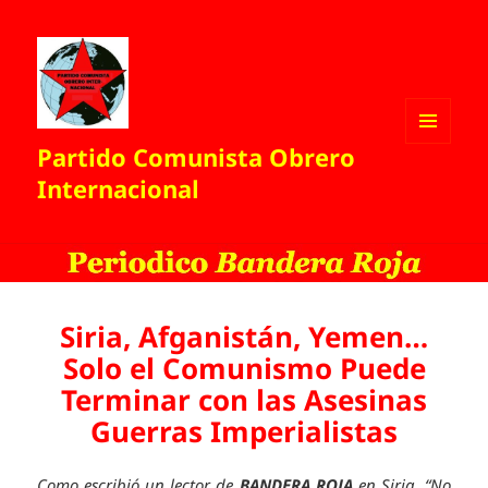
Partido Comunista Obrero
MENÚ
Y
Internacional
WIDGETS
Siria, Afganistán, Yemen…
Solo el Comunismo Puede
Terminar con las Asesinas
Guerras Imperialistas
Como escribió un lector de
BANDERA ROJA
en Siria, “No