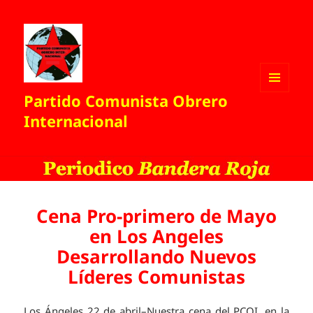
Partido Comunista Obrero
MENÚ
Y
Internacional
WIDGETS
Cena Pro-primero de Mayo
en Los Angeles
Desarrollando Nuevos
Líderes Comunistas
Los Ángeles 22 de abril–Nuestra cena del PCOI, en la