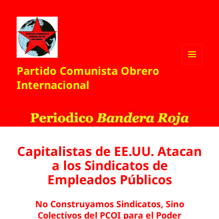
Partido Comunista Obrero
MENÚ
Y
Internacional
WIDGETS
Capitalistas de EE.UU. Atacan
a los Sindicatos de
Empleados Públicos
No Construyamos Sindicatos, Sino
Colectivos del PCOI para el Poder