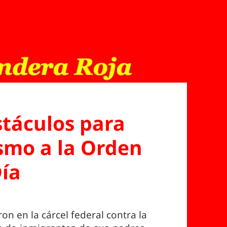
stáculos para
smo a la Orden
Día
n en la cárcel federal contra la